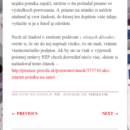
nejaká ponuka zapáči, môžete o ňu požiadať priamo vo
výsledkoch porovnania. A priamo na stránke si môžete
stiahnuť aj vzor žiadosti, do ktorej len dopíšete vaše údaje,
vytlačíte si ju a hneď aj odošlete.
Nech už žiadosť o zrušenie podávate
z rôznych dôvodov
,
overte si, že ste do nej napísali všetko, čo ste mali, vrátane
vlastnoručného podpisu. Ak by ste sa však o výpovedi
poistnej zmluvy PZP chceli dozvedieť niečo viac, skúste si
naštudovať tento článok –
http://peniaze.pravda.sk/poistenie/clanok/373710-ako-
zmenit-poistku-na-auto/
.
THIS ENTRY WAS POSTED IN
PZP
. BOOKMARK THE
PERMALINK
.
Post navigation
←
PREVIOUS
NEXT
→