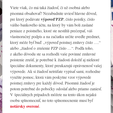
Viete však, čo má taká žiadosť, či už osobná alebo
písomná obsahovať? Nezabudnite uviesť hlavne dôvod,
výpoveď PZP
pre ktorý podávate
, číslo poistky, číslo
vášho bankového účtu, na ktorý by vám boli zaslané
peniaze z poistného, ktoré ste nestihli prečerpať, váš
vlastnoručný podpis a na začiatku určite uveďte predmet,
ktorý môže byť buď: „výpoveď poistnej zmluvy číslo ….“
alebo „žiadosť o zrušenie PZP číslo …“. Podľa toho,
z akého dôvodu ste sa rozhodli vaše povinné zmluvné
poistenie zrušiť, je potrebné k žiadosti doložiť aj niektoré
špeciálne dokumenty, ktoré preukazujú oprávnenosť vašej
výpovede. Ak si žiadosť netrúfate vypísať sami, rozhodne
využite pomoc, ktorá vám poskytne vzor výpovede
poistnej zmluvy pre každý dôvod. Písomnú žiadosť je
potom potrebné do pobočky odoslať alebo priamo zaniesť.
V špeciálnych prípadoch môžete na tento úkon nejakú
osobu splnomocniť, no toto splnomocnenie musí byť
notársky overené
.