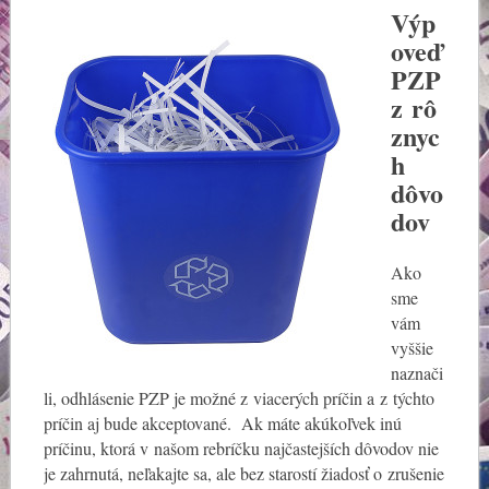
Výp
oveď
PZP
z rô
znyc
h
dôvo
dov
Ako
sme
vám
vyššie
naznači
li, odhlásenie PZP je možné z viacerých príčin a z týchto
príčin aj bude akceptované. Ak máte akúkoľvek inú
príčinu, ktorá v našom rebríčku najčastejších dôvodov nie
je zahrnutá, neľakajte sa, ale bez starostí žiadosť o zrušenie