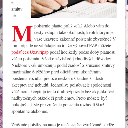
é
zmluv
né
M
poistenie platíte príliš veľa? Alebo vám do
cesty vstúpili také okolnosti, kvôli ktorým je
vaše uzavreté zákonné poistenie zbytočné? V
tom prípade nezabúdajte na to, že výpoveď PZP môžete
podať cez Uzavripzp
podať hocikedy počas doby platnosti
vášho poistenia. Všetko závisí od jednotlivých dôvodov.
Niektoré však umožňujú podať žiadosť o zrušenie zmluvy
maximálne 6 týždňov pred oficiálnym ukončením
poistenia vozidla, pretože neskôr už žiadne žiadosti
akceptované nebudú. Jednotlivé poisťovacie spoločnosti
väčšinou akceptujú tento druh výpovede bez akýchkoľvek
nadbytočných otázok či problémov. Preto môžete byť
pokojný, ak ste pre zrušenie poistenia rozhodli ši už
spontánne alebo nie.
Zrušenie poistky na auto je najčastejšie využívané, keďže