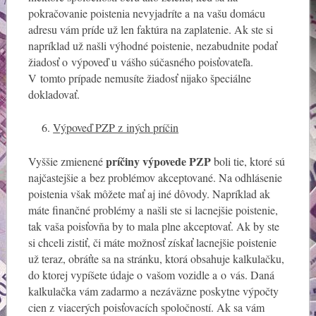
pokračovanie poistenia nevyjadríte a na vašu domácu
adresu vám príde už len faktúra na zaplatenie. Ak ste si
napríklad už našli výhodné poistenie, nezabudnite podať
žiadosť o výpoveď u vášho súčasného poisťovateľa.
V tomto prípade nemusíte žiadosť nijako špeciálne
dokladovať.
Výpoveď PZP z iných príčin
príčiny výpovede PZP
Vyššie zmienené
boli tie, ktoré sú
najčastejšie a bez problémov akceptované. Na odhlásenie
poistenia však môžete mať aj iné dôvody. Napríklad ak
máte finančné problémy a našli ste si lacnejšie poistenie,
tak vaša poisťovňa by to mala plne akceptovať. Ak by ste
si chceli zistiť, či máte možnosť získať lacnejšie poistenie
už teraz, obráťte sa na stránku, ktorá obsahuje kalkulačku,
do ktorej vypíšete údaje o vašom vozidle a o vás. Daná
kalkulačka vám zadarmo a nezáväzne poskytne výpočty
cien z viacerých poisťovacích spoločností. Ak sa vám