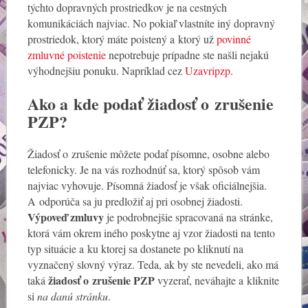
týchto dopravných prostriedkov je na cestných
komunikáciách najviac. No pokiaľ vlastníte iný dopravný
prostriedok, ktorý máte poistený a ktorý už
povinné
zmluvné poistenie
nepotrebuje prípadne ste našli nejakú
výhodnejšiu ponuku. Napríklad cez
Uzavripzp
.
Ako a kde podať žiadosť o zrušenie
PZP?
Žiadosť o zrušenie môžete podať písomne, osobne alebo
telefonicky. Je na vás rozhodnúť sa, ktorý spôsob vám
najviac vyhovuje. Písomná žiadosť je však oficiálnejšia.
A odporúča sa ju predložiť aj pri osobnej žiadosti.
Výpoveď zmluvy
je podrobnejšie spracovaná na stránke,
ktorá vám okrem iného poskytne aj vzor žiadosti na tento
typ situácie a ku ktorej sa dostanete po kliknutí na
vyznačený slovný výraz. Teda, ak by ste nevedeli, ako má
žiadosť o zrušenie PZP
taká
vyzerať, neváhajte a kliknite
si
na danú stránku
.