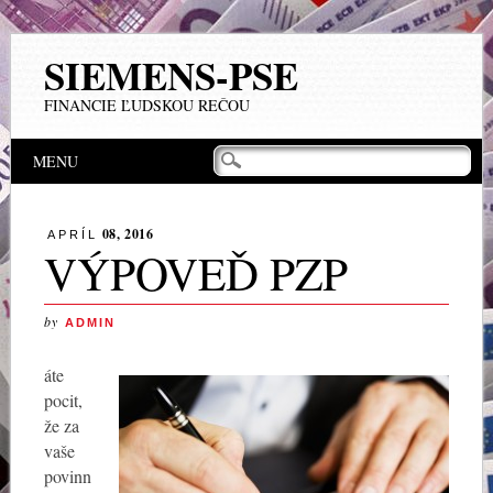
SIEMENS-PSE
FINANCIE ĽUDSKOU REČOU
Main menu
Skip to content
MENU
08, 2016
APRÍL
VÝPOVEĎ PZP
by
ADMIN
áte
pocit,
že za
vaše
povinn