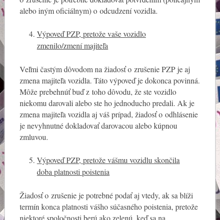
alebo iným oficiálnym) o odcudzení vozidla.
Výpoveď PZP, pretože vaše vozidlo
zmenilo/zmení majiteľa
Veľmi častým dôvodom na žiadosť o zrušenie PZP je aj
zmena majiteľa vozidla. Táto výpoveď je dokonca povinná.
Môže prebehnúť buď z toho dôvodu, že ste vozidlo
niekomu darovali alebo ste ho jednoducho predali. Ak je
zmena majiteľa vozidla aj váš prípad, žiadosť o odhlásenie
je nevyhnutné dokladovať darovacou alebo kúpnou
zmluvou.
Výpoveď PZP, pretože vášmu vozidlu skončila
doba platnosti poistenia
Žiadosť o zrušenie je potrebné podať aj vtedy, ak sa blíži
termín konca platnosti vášho súčasného poistenia, pretože
niektoré spoločnosti berú ako zelenú, keď sa na