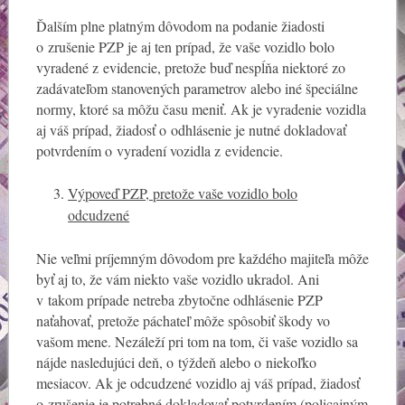
Ďalším plne platným dôvodom na podanie žiadosti
o zrušenie PZP je aj ten prípad, že vaše vozidlo bolo
vyradené z evidencie, pretože buď nespĺňa niektoré zo
zadávateľom stanovených parametrov alebo iné špeciálne
normy, ktoré sa môžu času meniť. Ak je vyradenie vozidla
aj váš prípad, žiadosť o odhlásenie je nutné dokladovať
potvrdením o vyradení vozidla z evidencie.
Výpoveď PZP, pretože vaše vozidlo bolo
odcudzené
Nie veľmi príjemným dôvodom pre každého majiteľa môže
byť aj to, že vám niekto vaše vozidlo ukradol. Ani
v takom prípade netreba zbytočne odhlásenie PZP
naťahovať, pretože páchateľ môže spôsobiť škody vo
vašom mene. Nezáleží pri tom na tom, či vaše vozidlo sa
nájde nasledujúci deň, o týždeň alebo o niekoľko
mesiacov. Ak je odcudzené vozidlo aj váš prípad, žiadosť
o zrušenie je potrebné dokladovať potvrdením (policajným