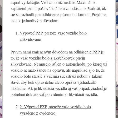
aspoň vyskúšajte. Veď za to nič nedáte. Maximálne
zaplatenú jednu poštovú známku za odoslanie žiadosti, ak
ste sa rozhodli pre odhlásenie písomnou formou. Prejdime
teda k jednotlivým dôvodom.
Výpoveď PZP, pretože vaše vozidlo bolo
zlikvidované
Prvým nami zmieneným dôvodom na odhlásenie PZP je
to, že vaše vozidlo bolo z akýchkoľvek príčin
zlikvidované. Nemuselo ísť len o autonehodu, po ktorej už
vozidlo nemalo šancu na opravu, ale napríklad aj o to, že
vozidlo bolo staršie a väčšina súčastí už neboli v takom
stave, aby boli opraviteľné alebo oprava vychádzala
nákladne. Ak je likvidácia vozidla aj váš prípad, žiadosť je
potrebné dokladovať potvrdením o likvidácii vozidla.
2
.
Výpoveď PZP, pretože vaše vozidlo bolo
vyradené z evidencie