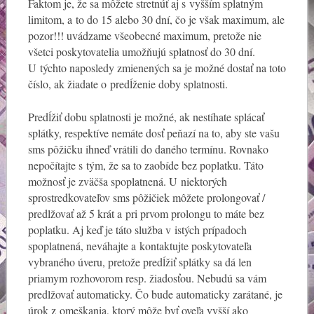
Faktom je, že sa môžete stretnúť aj s vyšším splatným
limitom, a to do 15 alebo 30 dní, čo je však maximum, ale
pozor!!! uvádzame všeobecné maximum, pretože nie
všetci poskytovatelia umožňujú splatnosť do 30 dní.
U týchto naposledy zmienených sa je možné dostať na toto
číslo, ak žiadate o predĺženie doby splatnosti.
Predĺžiť dobu splatnosti je možné, ak nestíhate splácať
splátky, respektíve nemáte dosť peňazí na to, aby ste vašu
sms pôžičku ihneď vrátili do daného termínu. Rovnako
nepočítajte s tým, že sa to zaobíde bez poplatku. Táto
možnosť je zväčša spoplatnená. U niektorých
sprostredkovateľov sms pôžičiek môžete prolongovať /
predlžovať až 5 krát a pri prvom prolongu to máte bez
poplatku. Aj keď je táto služba v istých prípadoch
spoplatnená, neváhajte a kontaktujte poskytovateľa
vybraného úveru, pretože predĺžiť splátky sa dá len
priamym rozhovorom resp. žiadosťou. Nebudú sa vám
predlžovať automaticky. Čo bude automaticky zarátané, je
úrok z omeškania, ktorý môže byť oveľa vyšší ako