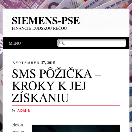
SIEMENS-PSE
FINANCIE ĽUDSKOU REČOU
Main menu
Skip to content
MENU
27, 2015
SEPTEMBER
SMS PÔŽIČKA –
KROKY K JEJ
ZÍSKANIU
by
ADMIN
elefon
ovanie