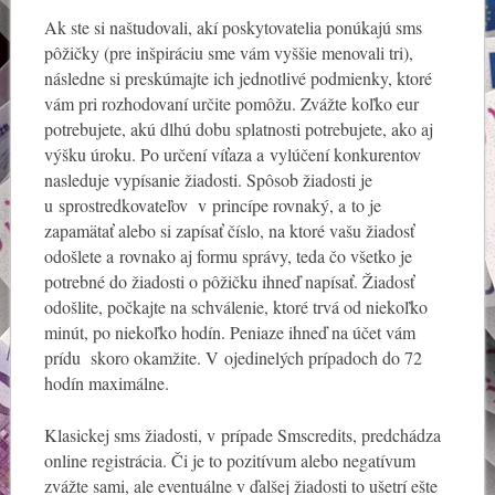
Ak ste si naštudovali, akí poskytovatelia ponúkajú sms
pôžičky (pre inšpiráciu sme vám vyššie menovali tri),
následne si preskúmajte ich jednotlivé podmienky, ktoré
vám pri rozhodovaní určite pomôžu. Zvážte koľko eur
potrebujete, akú dlhú dobu splatnosti potrebujete, ako aj
výšku úroku. Po určení víťaza a vylúčení konkurentov
nasleduje vypísanie žiadosti. Spôsob žiadosti je
u sprostredkovateľov v princípe rovnaký, a to je
zapamätať alebo si zapísať číslo, na ktoré vašu žiadosť
odošlete a rovnako aj formu správy, teda čo všetko je
potrebné do žiadosti o pôžičku ihneď napísať. Žiadosť
odošlite, počkajte na schválenie, ktoré trvá od niekoľko
minút, po niekoľko hodín. Peniaze ihneď na účet vám
prídu skoro okamžite. V ojedinelých prípadoch do 72
hodín maximálne.
Klasickej sms žiadosti, v prípade Smscredits, predchádza
online registrácia. Či je to pozitívum alebo negatívum
zvážte sami, ale eventuálne v ďalšej žiadosti to ušetrí ešte