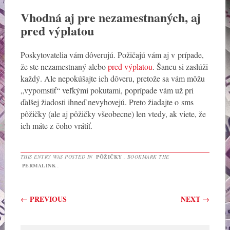
Vhodná aj pre nezamestnaných, aj
pred výplatou
Poskytovatelia vám dôverujú. Požičajú vám aj v prípade,
že ste nezamestnaný alebo
pred výplatou
. Šancu si zaslúži
každý. Ale nepokúšajte ich dôveru, pretože sa vám môžu
„vypomstiť“ veľkými pokutami, poprípade vám už pri
ďalšej žiadosti ihneď nevyhovejú. Preto žiadajte o sms
pôžičky (ale aj pôžičky všeobecne) len vtedy, ak viete, že
ich máte z čoho vrátiť.
THIS ENTRY WAS POSTED IN
PÔŽIČKY
. BOOKMARK THE
PERMALINK
.
Post navigation
←
PREVIOUS
NEXT
→