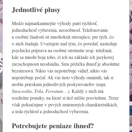
Jednotlivé plusy
Medzi najmarkantnejšie výhody patrí rýchlosť,
jednoduchosť vybavenia, neosobnosť. Telefonovanie
a osobné žiadosti sú mnohokrát stresujúce, pre tých, čo
o nich žiadajú. Uvažujete nad tým, čo povedať, nasleduje
psychická príprava na osobné stretnutie resp. telefonát,
kde sa mnohí boja toho, či ich na základe ich jazykovej
(ne)schopnosti neodsúdia. Sms pôžička ihneď je absolútne
bezstresová. Nikto vás nepotrebuje vidieť, nikto vás
nepotrebuje počuť. Ak vás tieto výhody omámili, tak si
urobte prieskum jednotlivých poskytovateľov (napr.
Smscredits, Trila, Ferratum
…). Každý z nich má
rozdielne ponuky, na ktoré si tiež nižšie posvietime. Teraz
však pokračujme v prvých zmienených charakteristikách,
a teda rýchlosť a jednoduchosť vybavenia.
Potrebujete peniaze ihneď?