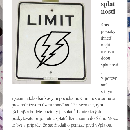
splat
nosti
Sms
pôžičky
ihneď
majú
menšiu
dobu
splatnosti
,
v porovn
aní
s inými,
vyššími alebo bankovými pôžičkami. Čím nižšiu sumu si
prostredníctvom úveru ihneď na účet vezmete, tým
rýchlejšie budete povinný ju splatiť. U niektorých
poskytovateľov je nutné splatiť dlžnú sumu do 5 dní. Môže
to byť v prípade, že ste žiadali o peniaze pred výplatou.