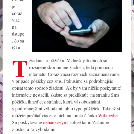
je
čoraz
viac
na
ústupe
, čo sa
týka
T
žiadania o pôžičku. V dnešných dňoch sú
rozšírené skôr online žiadosti, teda pomocou
internetu. Čoraz väčší rozmach zaznamenávame
v prípade pôžičky cez sms. Pokúsime sa podrobnejšie
opísať tento spôsob žiadosti. Ak by vám nižšie poskytnuté
informácie nestačili, skúste sa prekliknúť na stránku Sms
pôžička ihneď cez stránku, ktorá vás oboznámi
s podrobnejšími výhodami tohto typu pôžičiek. Taktiež si
môžete prečítať viacej o nich na tomto článku
Wikipédie
.
Sú poskytované
nebankovými
subjektami. Začnime
z ostra, a to výhodami.