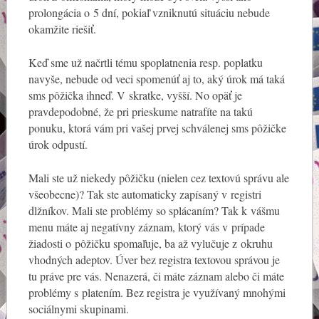
prolongácia o 5 dní, pokiaľ vzniknutú situáciu nebude
okamžite riešiť.
Keď sme už načrtli tému spoplatnenia resp. poplatku
navyše, nebude od veci spomenúť aj to, aký úrok má taká
sms pôžička ihneď. V skratke, vyšší. No opäť je
pravdepodobné, že pri prieskume natrafíte na takú
ponuku, ktorá vám pri vašej prvej schválenej sms pôžičke
úrok odpustí.
Mali ste už niekedy pôžičku (nielen cez textovú správu ale
všeobecne)? Tak ste automaticky zapísaný v registri
dlžníkov. Mali ste problémy so splácaním? Tak k vášmu
menu máte aj negatívny záznam, ktorý vás v prípade
žiadosti o pôžičku spomaľuje, ba až vylučuje z okruhu
vhodných adeptov. Úver bez registra textovou správou je
tu práve pre vás. Nenazerá, či máte záznam alebo či máte
problémy s platením. Bez registra je využívaný mnohými
sociálnymi skupinami.