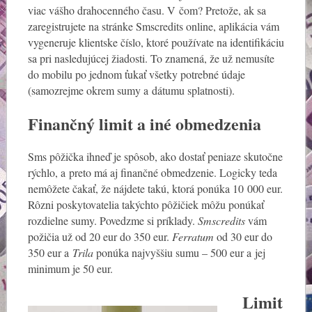
viac vášho drahocenného času. V čom? Pretože, ak sa
zaregistrujete na stránke Smscredits online, aplikácia vám
vygeneruje klientske číslo, ktoré používate na identifikáciu
sa pri nasledujúcej žiadosti. To znamená, že už nemusíte
do mobilu po jednom ťukať všetky potrebné údaje
(samozrejme okrem sumy a dátumu splatnosti).
Finančný limit a iné obmedzenia
Sms pôžička ihneď je spôsob, ako dostať peniaze skutočne
rýchlo, a preto má aj finančné obmedzenie. Logicky teda
nemôžete čakať, že nájdete takú, ktorá ponúka 10 000 eur.
Rôzni poskytovatelia takýchto pôžičiek môžu ponúkať
rozdielne sumy. Povedzme si príklady.
Smscredits
vám
požičia už od 20 eur do 350 eur.
Ferratum
od 30 eur do
350 eur a
Trila
ponúka najvyššiu sumu – 500 eur a jej
minimum je 50 eur.
Limit